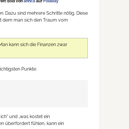
en! Bild von
annca
auf
Pixabay
. Dazu sind mehrere Schritte nötig. Diese
, mit dem man sich den Traum vom
 Man kann sich die Finanzen zwar
ichtigsten Punkte:
ich“ und „was kostet ein
en überfordert fühlen, kann ein