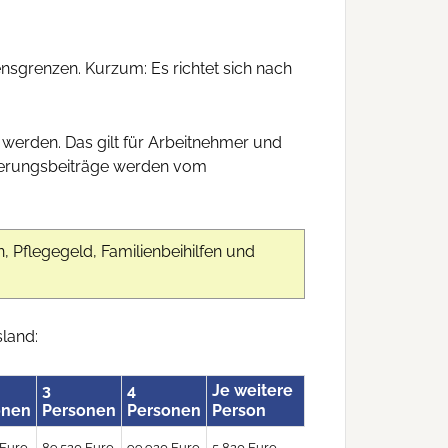
nsgrenzen. Kurzum: Es richtet sich nach
erden. Das gilt für Arbeitnehmer und
cherungsbeiträge werden vom
 Pflegegeld, Familienbeihilfen und
land:
3
4
Je weitere
onen
Personen
Personen
Person
 Euro
89.520 Euro
99.920 Euro
5,820 Euro