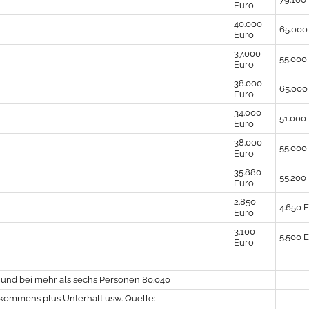
Euro
40.000
65.000
Euro
37.000
55.000
Euro
38.000
65.000
Euro
34.000
51.000
Euro
38.000
55.000
Euro
35.880
55.200
Euro
2.850
4.650 
Euro
3.100
5.500 
Euro
o und bei mehr als sechs Personen 80.040
nkommens plus Unterhalt usw. Quelle: