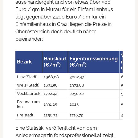
auseinandergeht und von etwas über 900
Euro / qm in Murau für ein Einfamilienhaus
liegt gegenüber 2.200 Euro / qm für ein
Einfamilienhaus in Graz, liegen die Preise in
Oberösterreich doch deutlich näher
beieinander:
Wohnu
Hauskauf
Eigentumswohnung
Bezirk
mieten
(€/m²)
(€/m²)
(€/m²)
Linz (Stadt)
1968,08
3002,47
6,85
Wels (Stadt)
1631,58
2372,88
5,05
Vöcklabruck
1722,42
2250,42
5,42
Braunau am
1331,25
2025
5
Inn
Freistadt
1256,72
1716,79
4,8
Eine Statistik, veröffentlicht von dem
Anlegermagazin fondsprofessionell.at zeigt,