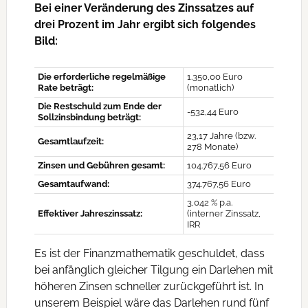
Bei einer Veränderung des Zinssatzes auf
drei Prozent im Jahr ergibt sich folgendes
Bild:
Die erforderliche regelmäßige
1.350,00 Euro
Rate beträgt:
(monatlich)
Die Restschuld zum Ende der
-532,44 Euro
Sollzinsbindung beträgt:
23,17 Jahre (bzw.
Gesamtlaufzeit:
278 Monate)
Zinsen und Gebühren gesamt:
104.767,56 Euro
Gesamtaufwand:
374.767,56 Euro
3,042 % p.a.
Effektiver Jahreszinssatz:
(interner Zinssatz,
IRR
Es ist der Finanzmathematik geschuldet, dass
bei anfänglich gleicher Tilgung ein Darlehen mit
höheren Zinsen schneller zurückgeführt ist. In
unserem Beispiel wäre das Darlehen rund fünf