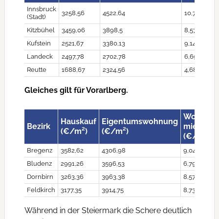
Innsbruck
3258,56
4522,64
10,72
(Stadt)
Kitzbühel
3459,06
3898,5
8,57
Kufstein
2521,67
3380,13
9,14
Landeck
2497,78
2702,78
6,69
Reutte
1688,67
2324,56
4,68
Gleiches gilt für Vorarlberg.
Wohnun
Hauskauf
Eigentumswohnung
Bezirk
mieten
(€/m²)
(€/m²)
(€/m²)
Bregenz
3582,62
4306,98
9,04
Bludenz
2991,26
3596,53
6,79
Dornbirn
3263,36
3963,38
8,57
Feldkirch
3177,35
3914,75
8,73
Während in der Steiermark die Schere deutlich