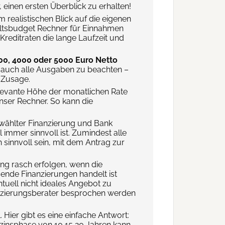
 einen ersten Überblick zu erhalten!
 realistischen Blick auf die eigenen
altsbudget Rechner für Einnahmen
reditraten die lange Laufzeit und
00, 4000 oder 5000 Euro Netto
es, auch alle Ausgaben zu beachten –
t-Zusage.
elevante Höhe der monatlichen Rate
nser Rechner. So kann die
ewählter Finanzierung und Bank
immer sinnvoll ist. Zumindest alle
 sinnvoll sein, mit dem Antrag zur
ng rasch erfolgen, wenn die
ende Finanzierungen handelt ist
tuell nicht ideales Angebot zu
nanzierungsberater besprochen werden
. Hier gibt es eine einfache Antwort:
xzinsphase von 10,15,20 Jahren kann