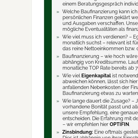
einem Beratungsgespräch individue
Welche Baufinanzierung kann ich m
persönlichen Finanzen geklärt w
und Ausgaben verschaffen. Unsere
mögliche Eventualitäten als finan
Wie viel muss ich verdienen? – E
monatlich suchst – relevant ist f
das reine Nettoeinkommen bzw. de
Baufinanzierung – wie hoch wäre
abhängig von Kreditsumme, Laufz
monatliche TOP Rate bereits ab 
Wie viel
Eigenkapital
ist notwend
abweichen können, lässt sich hie
anfallenden Nebenkosten der Finan
Baufinanzierung etwas zu warten 
Wie lange dauert die Zusage? – J
vorhandene Bonität passt und all
unsere Empfehlung, eine genaue A
entscheiden. Die Erfahrung mit d
– wir empfehlen hier
OPTIFIN
.
Zinsbindung:
Eine oftmals gestell
Dies ist abhängig von ihrer Eins