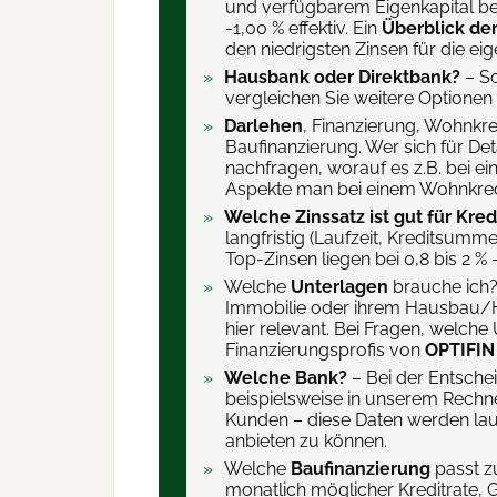
und verfügbarem Eigenkapital begi
-1,00 % effektiv. Ein
Überblick der
den niedrigsten Zinsen für die eig
Hausbank oder Direktbank?
– So
vergleichen Sie weitere Optione
Darlehen
, Finanzierung, Wohnkre
Baufinanzierung. Wer sich für Det
nachfragen, worauf es z.B. bei e
Aspekte man bei einem Wohnkredi
Welche Zinssatz ist gut für Kre
langfristig (Laufzeit, Kreditsumme
Top-Zinsen liegen bei 0,8 bis 2 
Welche
Unterlagen
brauche ich?
Immobilie oder ihrem Hausbau/Hau
hier relevant. Bei Fragen, welch
Finanzierungsprofis von
OPTIFIN
Welche Bank?
– Bei der Entschei
beispielsweise in unserem Rechne
Kunden – diese Daten werden lauf
anbieten zu können.
Welche
Baufinanzierung
passt z
monatlich möglicher Kreditrate, 