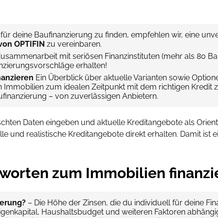
ür deine Baufinanzierung zu finden, empfehlen wir, eine unv
von OPTIFIN
zu vereinbaren.
usammenarbeit mit seriösen Finanzinstituten (mehr als 80 Ba
nzierungsvorschläge erhalten!
nanzieren
Ein Überblick über aktuelle Varianten sowie Option
Immobilien zum idealen Zeitpunkt mit dem richtigen Kredit zu
ufinanzierung – von zuverlässigen Anbietern.
chten Daten eingeben und aktuelle Kreditangebote als Orient
le und realistische Kreditangebote direkt erhalten. Damit ist e
tworten zum Immobilien finanzi
ierung?
– Die Höhe der Zinsen, die du individuell für deine Fi
igenkapital, Haushaltsbudget und weiteren Faktoren abhängig