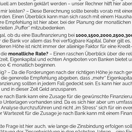
ll am besten geklärt werden – unser Rechner hilft hier aber,
ir leisten? – Diese Berechnung sollte bereits vorab mit einem
erden. Einen Überblick kann man sich rasch mit einem Haush
 Empfehlung ist hier aber, bei der Planung der monatlichen K
ziellen „Puffer“ mitzubedenken.
gal, ob du eine Baufinanzierung bei
1000,1500,2000,2500,30
ür die Bank vor allem das frei verfügbare Kapital. Daher gilt 
ren Höhe ist nicht immer der alleinige Faktor für eine Kredi
 die
monatliche Rate?
– Einen raschen Überblick über die r
eit, Eigenkapital und echten Angeboten von Banken bietet u
700 € monatlich beginnen.
ig? – Da die Forderungen nach der richtigen Höhe je nach g
r die generelle Empfehlung abgeben, dass „mehr“ Eigenkapital 
zierung sollten in jedem Fall gedeckt sein. Es kann hier auch
und in dieser Zeit Geld anzusparen.
e nach Bank kann eine Zusage für die gewünschte Finanzieru
e Unterlagen vorhanden sind. Da es sich hier aber um umfass
nalyse durchzuführen und nicht „im Stress“ sich für ein even
er Wartezeit für die Zusage je nach Bank kann mit einem Fi
te Frage ist hier auch, wie lange die Zinsbindung erfolgen soll
chätzung der Zinsentwicklung in den nächsten Jahren – eine Fi