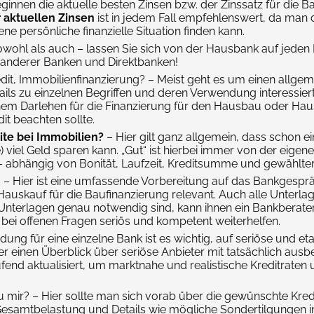
nnen die aktuelle besten Zinsen bzw. der Zinssatz für die Ba
 aktuellen Zinsen
ist in jedem Fall empfehlenswert, da man 
ene persönliche finanzielle Situation finden kann.
wohl als auch – lassen Sie sich von der Hausbank auf jeden
n anderer Banken und Direktbanken!
dit, Immobilienfinanzierung? – Meist geht es um einen allgem
ails zu einzelnen Begriffen und deren Verwendung interessiert
inem Darlehen für die Finanzierung für den Hausbau oder Haus
t beachten sollte.
dite bei Immobilien?
– Hier gilt ganz allgemein, dass schon ei
) viel Geld sparen kann. „Gut“ ist hierbei immer von der eigen
% – abhängig von Bonität, Laufzeit, Kreditsumme und gewählte
 – Hier ist eine umfassende Vorbereitung auf das Bankgespr
skauf für die Baufinanzierung relevant. Auch alle Unterlagen 
e Unterlagen genau notwendig sind, kann ihnen ein Bankberater
bei offenen Fragen seriös und kompetent weiterhelfen.
dung für eine einzelne Bank ist es wichtig, auf seriöse und et
r einen Überblick über seriöse Anbieter mit tatsächlich ausb
end aktualisiert, um marktnahe und realistische Kreditraten u
u mir? – Hier sollte man sich vorab über die gewünschte Kred
Gesamtbelastung und Details wie mögliche Sondertilgungen in